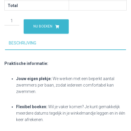
Total
Zwem
mee
NU BOEKEN
met
KZTT
BESCHRIJVING
aantal
Praktische informatie:
Jouw eigen plekje:
We werken met een beperkt aantal
zwemmers per baan, zodat iedereen comfortabel kan
zwemmen.
Flexibel boeken:
Wil je vaker komen? Je kunt gemakkelijk
meerdere datums tegelijk in je winkelmandje leggen en in één
keer afrekenen.